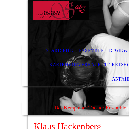
STARTSEITE
ENSEMBLE
REGIE &
KARTENVORVERKAUF - TICKETSH
ANFAH
Das Kemptener Theater Ensemble .
Klaus Hackenberg