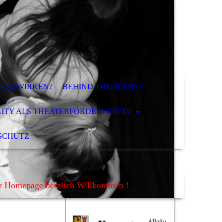
ITZUWIRKEN?
BEHIND THE SCENES
LITY ALS THEATERFÖRDERVEREIN
SCHUTZ
er Homepage herzlich Willkommen !