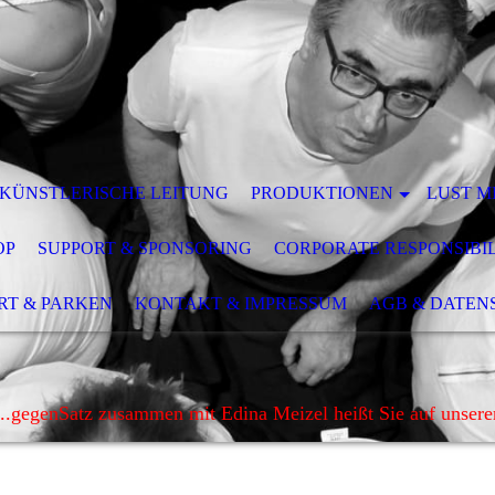
 KÜNSTLERISCHE LEITUNG
PRODUKTIONEN
LUST M
OP
SUPPORT & SPONSORING
CORPORATE RESPONSIBI
RT & PARKEN
KONTAKT & IMPRESSUM
AGB & DATEN
..gegenSatz zusammen mit Edina Meizel heißt Sie auf unser