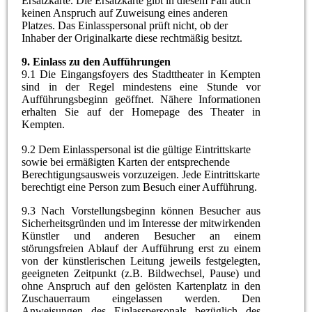
Ersatzkarte. Die Ersatzkarte gibt in diesem Fall auch
keinen Anspruch auf Zuweisung eines anderen
Platzes. Das Einlasspersonal prüft nicht, ob der
Inhaber der Originalkarte diese rechtmäßig besitzt.
9
.
Einlass zu den Aufführungen
9.1 Die Eingangsfoyers des Stadttheater in Kempten
sind in der Regel mindestens eine Stunde vor
Aufführungsbeginn geöffnet. Nähere Informationen
erhalten Sie auf der Homepage des Theater in
Kempten.
9.2 Dem Einlasspersonal ist die gültige Eintrittskarte
sowie bei ermäßigten Karten der entsprechende
Berechtigungsausweis vorzuzeigen. Jede Eintrittskarte
berechtigt eine Person zum Besuch einer Aufführung.
9.3 Nach Vorstellungsbeginn können Besucher aus
Sicherheitsgründen und im Interesse der mitwirkenden
Künstler und anderen Besucher an einem
störungsfreien Ablauf der Aufführung erst zu einem
von der künstlerischen Leitung jeweils festgelegten,
geeigneten Zeitpunkt (z.B. Bildwechsel, Pause) und
ohne Anspruch auf den gelösten Kartenplatz in den
Zuschauerraum eingelassen werden. Den
Anweisungen des Einlasspersonals bezüglich des