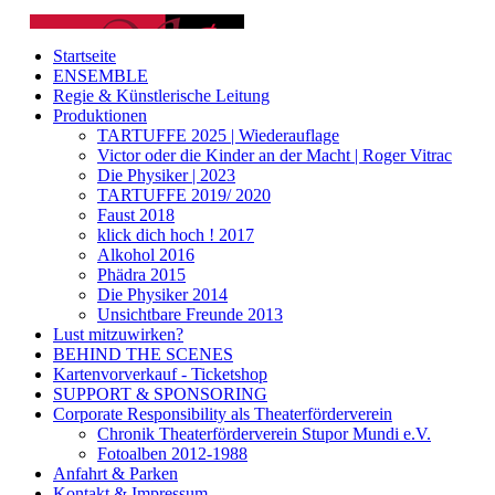
Startseite
ENSEMBLE
Regie & Künstlerische Leitung
Produktionen
TARTUFFE 2025 | Wiederauflage
Victor oder die Kinder an der Macht | Roger Vitrac
Die Physiker | 2023
TARTUFFE 2019/ 2020
Faust 2018
klick dich hoch ! 2017
Alkohol 2016
Phädra 2015
Die Physiker 2014
Unsichtbare Freunde 2013
Lust mitzuwirken?
BEHIND THE SCENES
Kartenvorverkauf - Ticketshop
SUPPORT & SPONSORING
Corporate Responsibility als Theaterförderverein
Chronik Theaterförderverein Stupor Mundi e.V.
Fotoalben 2012-1988
Anfahrt & Parken
Kontakt & Impressum