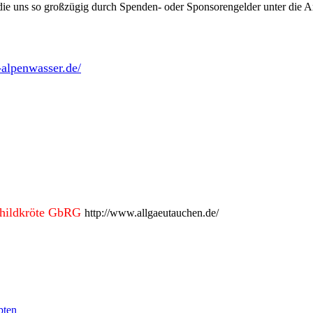
die uns so großzügig durch Spenden- oder Sponsorengelder unter die A
-alpenwasser.de/
childkröte GbRG
http://www.allgaeutauchen.de/
pten